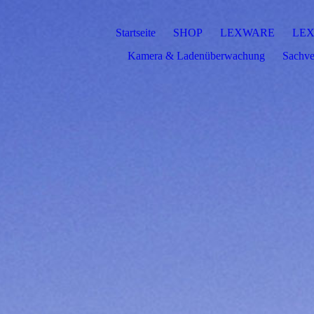
Startseite
SHOP
LEXWARE
LEX
Kamera & Ladenüberwachung
Sachve