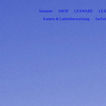
Startseite
SHOP
LEXWARE
LEX
Kamera & Ladenüberwachung
Sachve